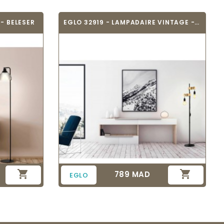
- BELESER
EGLO 32919 - LAMPADAIRE VINTAGE - TOWNSHEND


789 MAD
Prix
EGLO