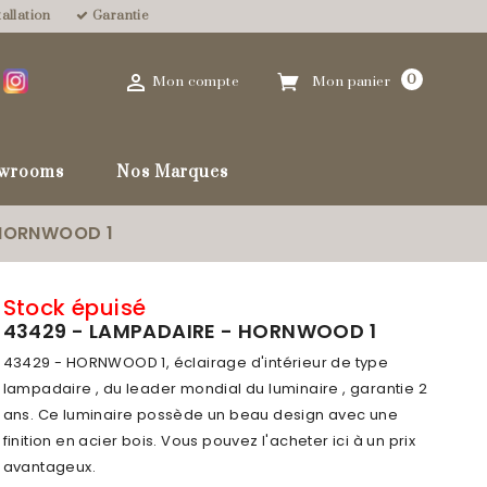
allation
Garantie

0
Mon compte
Mon panier
favorite_border
wrooms
Nos Marques
 HORNWOOD 1
Stock épuisé
43429 - LAMPADAIRE - HORNWOOD 1
43429 - HORNWOOD 1, éclairage d'intérieur de type
lampadaire , du leader mondial du luminaire , garantie 2
ans. Ce luminaire possède un beau design avec une
finition en acier bois. Vous pouvez l'acheter ici à un prix
avantageux.