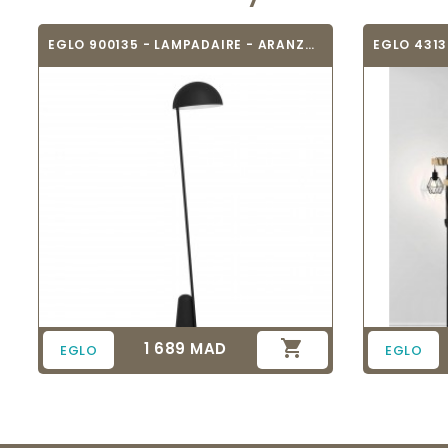
EGLO 900135 - LAMPADAIRE - ARANZOLA

1 689 MAD
Prix
EGLO
EGLO