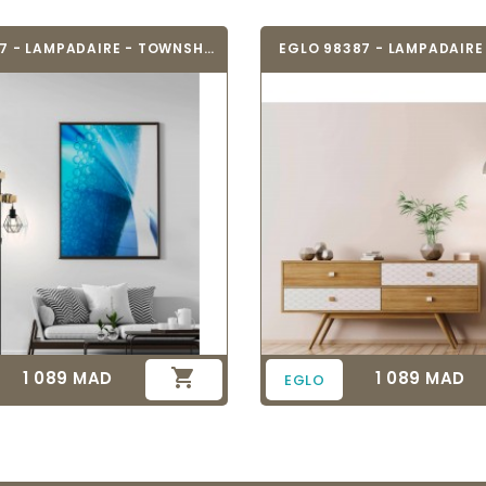
EGLO 43137 - LAMPADAIRE - TOWNSHEND 5
EGLO 98387 - LAMPADAIRE 

1 089 MAD
1 089 MAD
Prix
Prix
EGLO