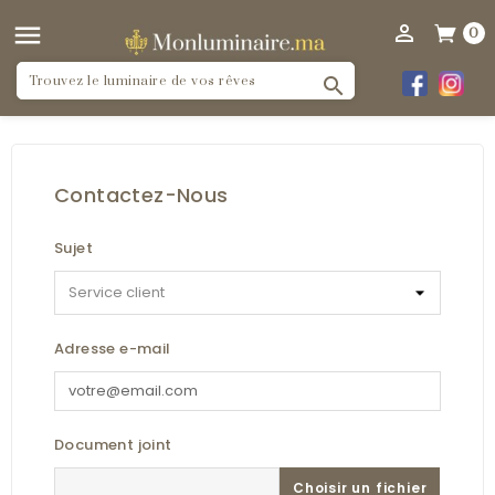


0

Contactez-Nous
Sujet
Adresse e-mail
Document joint
Choisir un fichier