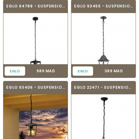
EGLO 94788 - SUSPENSION - ALAMONTE 1
EGLO 93455 - SUSPENSION - NAVEDO
Prix
Prix
589 MAD
389 MAD
EGLO
EGLO
EGLO 93406 - SUSPENSION - ALORIA
EGLO 22471 - SUSPENSION - LATERNA 4