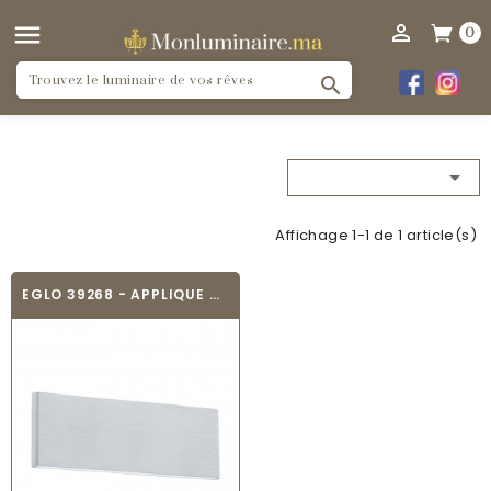


0


Affichage 1-1 de 1 article(s)
EGLO 39268 - APPLIQUE MURALE DESIGN - CLIMENE