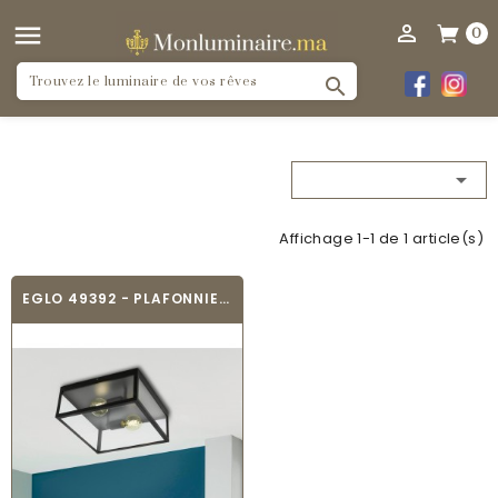


0


Affichage 1-1 de 1 article(s)
EGLO 49392 - PLAFONNIER VINTAGE -...