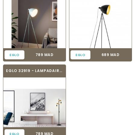
Prix
Prix
789 MAD
689 MAD
EGLO
EGLO
EGLO 32919 - LAMPADAIRE VINTAGE - TOWNSHEND
Prix
789 MAD
EGLO