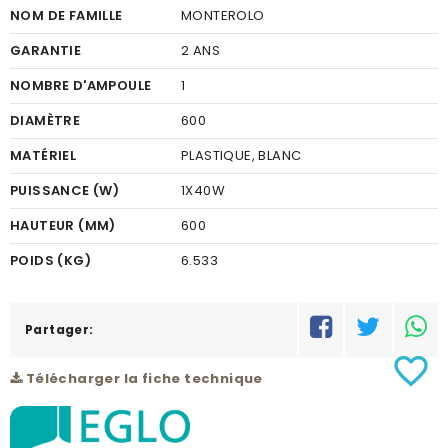
NOM DE FAMILLE
MONTEROLO
GARANTIE
2 ANS
NOMBRE D'AMPOULE
1
DIAMÈTRE
600
MATÉRIEL
PLASTIQUE, BLANC
PUISSANCE (W)
1X40W
HAUTEUR (MM)
600
POIDS (KG)
6.533
CODE À BARRE
9002759981044
RÉSEAU
Partager:
C
favorite_border
Télécharger la fiche technique