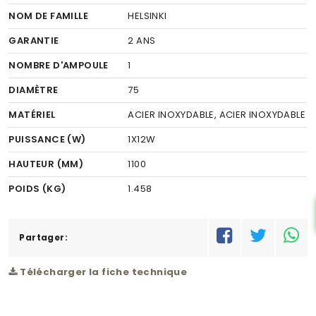
NOM DE FAMILLE
HELSINKI
GARANTIE
2 ANS
NOMBRE D'AMPOULE
1
DIAMÈTRE
75
MATÉRIEL
ACIER INOXYDABLE, ACIER INOXYDABLE
PUISSANCE (W)
1X12W
HAUTEUR (MM)
1100
POIDS (KG)
1.458
CODE À BARRE
9002759817527
RÉSEAU
Partager:
C
Télécharger la fiche technique