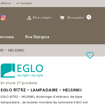
allation
Garantie

0
Mon compte
Mon panier
wrooms
Nos Marques
E - HELSINKI
favorite_border
En stock
27 produits
EGLO 81752 - LAMPADAIRE - HELSINKI
EGLO 81752 - HELSINKI, éclairage d'intérieur de type
lampadaire , du leader mondial du luminaire EGLO est