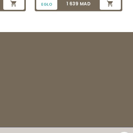


1 639 MAD
Prix
EGLO