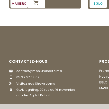

MASIERO
EGLO
CONTACTEZ-NOUS
PRO
Promo
contact@monluminaire.ma

Nouve
05 37 67 02 62

EGLO
Visitez nos Showrooms
MASI
GLAM Lighting, 20 rue du 16 novembre

quartier Agdal Rabat