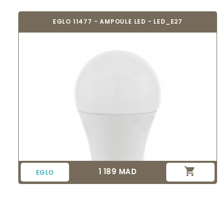
EGLO 11477 - AMPOULE LED - LED_E27

1 189 MAD
Prix
EGLO