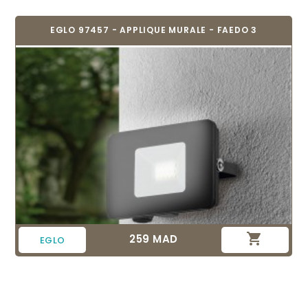
EGLO 97457 - APPLIQUE MURALE - FAEDO 3

259 MAD
Prix
EGLO