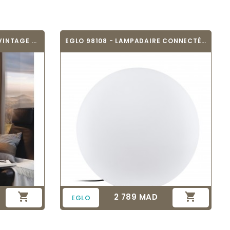
EGLO 94324 - LAMPADAIRE VINTAGE - LANTADA
EGLO 98108 - LAMPADAIRE CONNECTÉ -...


2 789 MAD
Prix
EGLO