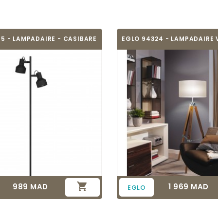
5 - LAMPADAIRE - CASIBARE

989 MAD
1 969 MAD
Prix
Prix
EGLO