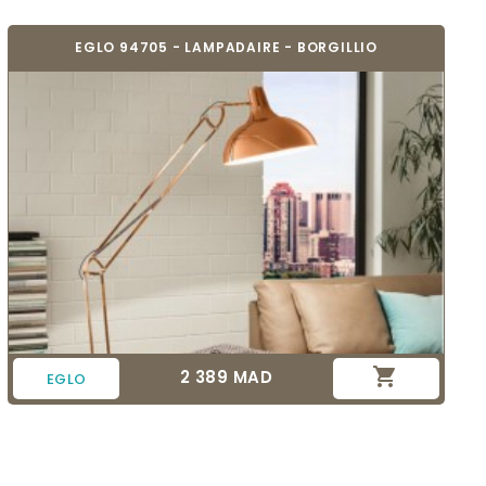
EGLO 94705 - LAMPADAIRE - BORGILLIO

2 389 MAD
Prix
EGLO