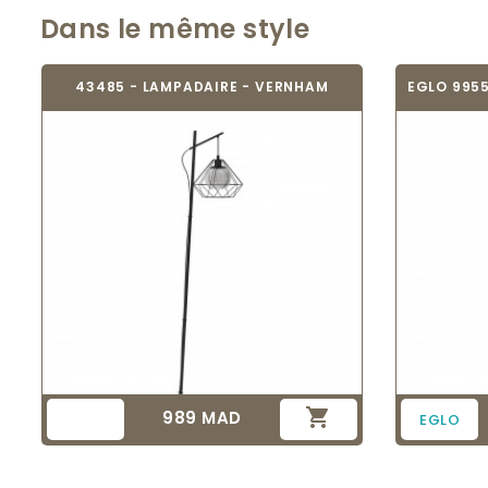
Dans le même style
43485 - LAMPADAIRE - VERNHAM
EGLO 9955

989 MAD
Prix
EGLO