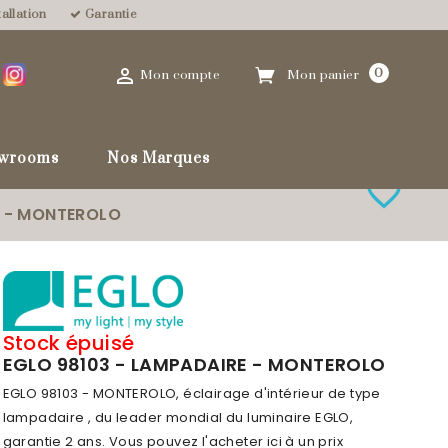
allation
Garantie

0
Mon compte
Mon panier
wrooms
Nos Marques
favorite_border
E - MONTEROLO
Stock épuisé
EGLO 98103 - LAMPADAIRE - MONTEROLO
EGLO 98103 - MONTEROLO, éclairage d'intérieur de type
lampadaire , du leader mondial du luminaire EGLO,
garantie 2 ans. Vous pouvez l'acheter ici à un prix