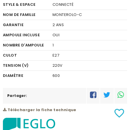
STYLE & ESPACE
CONNECTÉ
NOM DE FAMILLE
MONTEROLO-C
GARANTIE
2 ANS
AMPOULE INCLUSE
OUI
NOMBRE D'AMPOULE
1
CULOT
E27
TENSION (V)
220V
DIAMÈTRE
600
FINITION
PLASTIQUE
COULEUR FINITION
Partager:
BLANC
MATÉRIEL
PLASTIQUE
Télécharger la fiche technique
favorite_border
COULEUR DU MATÉRIEL
BLANC
PUISSANCE (W)
1X9W