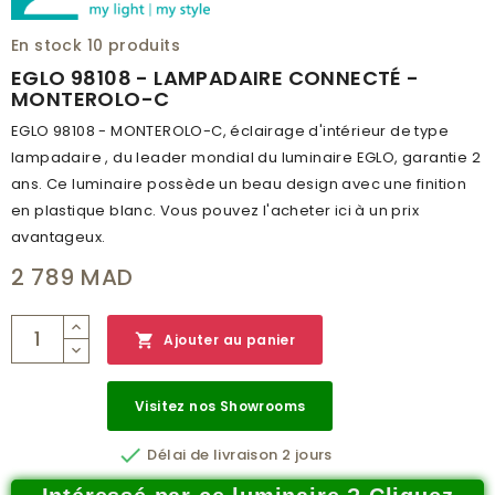
HAUTEUR (MM)
600
En stock
10 produits
INDICE DE PROTECTION
IP65
EGLO 98108 - LAMPADAIRE CONNECTÉ -
MONTEROLO-C
CLASSE DE PROTECTION
2
EGLO 98108 - MONTEROLO-C, éclairage d'intérieur de type
BRANCHEMENT
OUI
lampadaire , du leader mondial du luminaire EGLO, garantie 2
POIDS (KG)
6.636
ans. Ce luminaire possède un beau design avec une finition
en plastique blanc. Vous pouvez l'acheter ici à un prix
CODE À BARRE
9002759981082
avantageux.
RÉSEAU
A
2 789 MAD
CATALOGUE
OUTDOOR CATALOG 2019
NUMÉRO PAGE
22

Ajouter au panier
Visitez nos Showrooms

Délai de livraison 2 jours