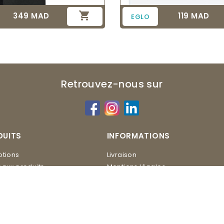

349 MAD
119 MAD
Prix
Prix
EGLO
Retrouvez-nous sur
DUITS
INFORMATIONS
tions
Livraison
aux produits
Mentions légales
Conditions d'utilisation
ERO
Contactez-nous
Plan du site