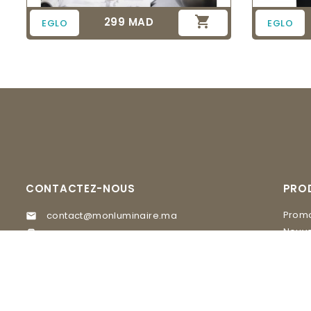

299 MAD
Prix
EGLO
EGLO
CONTACTEZ-NOUS
PRO
Promo
contact@monluminaire.ma

Nouve
05 37 67 02 62

EGLO
Visitez nos Showrooms
MASI
GLAM Lighting, 20 rue du 16 novembre

quartier Agdal Rabat