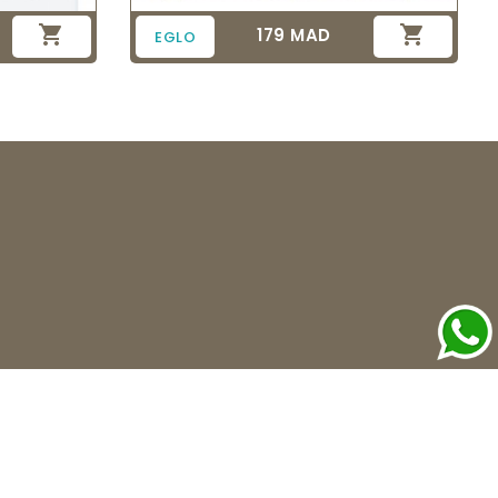


179 MAD
Prix
EGLO