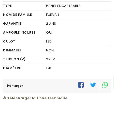
TYPE
PANEL ENCASTRABLE
NOM DE FAMILLE
FUEVA 1
GARANTIE
2 ANS
AMPOULE INCLUSE
OUI
CULOT
LED
DIMMABLE
NON
TENSION (V)
220V
DIAMÈTRE
170
FINITION
PLASTIQUE
COULEUR FINITION
Partager:
BLANC
MATÉRIEL
METAL
Télécharger la fiche technique
COULEUR DU MATÉRIEL
BLANC
PUISSANCE (W)
10.9W