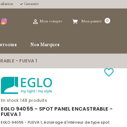
allation
Garantie

0
Mon compte
Mon panier
wrooms
Nos Marques
RABLE - FUEVA 1
favorite_border
En stock
148 produits
EGLO 94055 - SPOT PANEL ENCASTRABLE -
FUEVA 1
EGLO 94055 - FUEVA 1, éclairage d'intérieur de type spot