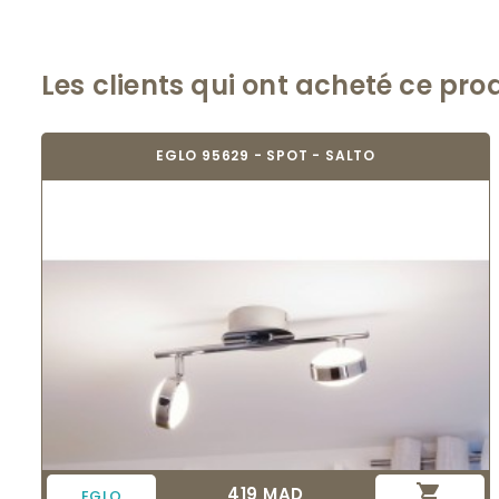
Les clients qui ont acheté ce pro
EGLO 95629 - SPOT - SALTO

419 MAD
Prix
EGLO