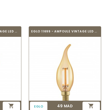
EGLO 11695 - AMPOULE VINTAGE LED - LED_E27
EGLO 11699 - AMPOULE VINTAGE LED - LED_E14


49 MAD
Prix
EGLO