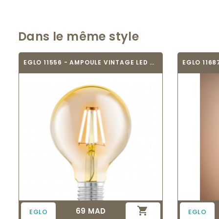
Dans le même style
EGLO 11556 - AMPOULE VINTAGE LED - LED_E27

69 MAD
Prix
EGLO
EGLO