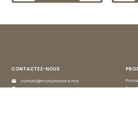
CONTACTEZ-NOUS
PRO
Promo
contact@monluminaire.ma

Nouve
05 37 67 02 62

EGLO
Visitez nos Showrooms
MASI
GLAM Lighting, 20 rue du 16 novembre

quartier Agdal Rabat