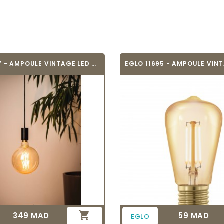
EGLO 11687 - AMPOULE VINTAGE LED - LED_E27

349 MAD
59 MAD
Prix
Prix
EGLO