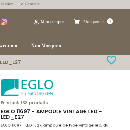
allation
Garantie

0
Mon compte
Mon panier
wrooms
Nos Marques
favorite_border
 LED_E27
En stock
188 produits
EGLO 11697 - AMPOULE VINTAGE LED -
LED_E27
EGLO 11697 - LED_E27, ampoule de type vintage led, du