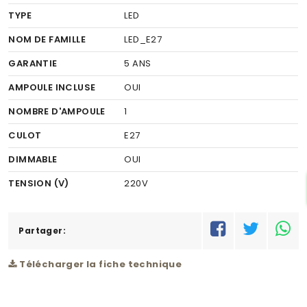
TYPE
LED
NOM DE FAMILLE
LED_E27
GARANTIE
5 ANS
AMPOULE INCLUSE
OUI
NOMBRE D'AMPOULE
1
CULOT
E27
DIMMABLE
OUI
TENSION (V)
220V
LONGUEUR (MM)
125
DIAMÈTRE
Partager:
32
FINITION
VERRE
Télécharger la fiche technique
COULEUR FINITION
AMBRE
PUISSANCE (W)
1X4W