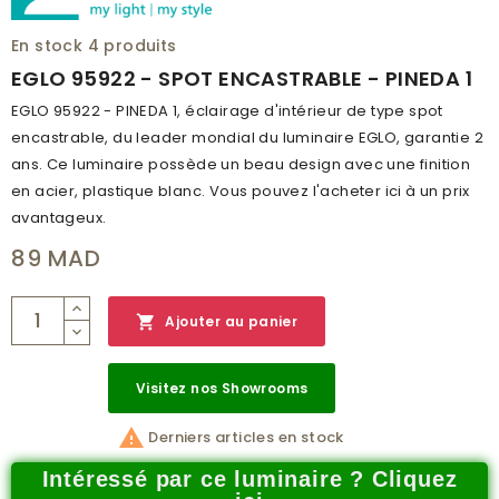
PUISSANCE (W)
1X6W
En stock
4 produits
LUMEN
500
EGLO 95922 - SPOT ENCASTRABLE - PINEDA 1
KELVIN (K)
3000
EGLO 95922 - PINEDA 1, éclairage d'intérieur de type spot
encastrable, du leader mondial du luminaire EGLO, garantie 2
TEMPÉRATURE DE LA
BLANC CHAUD
ans. Ce luminaire possède un beau design avec une finition
COULEUR
en acier, plastique blanc. Vous pouvez l'acheter ici à un prix
HAUTEUR (MM)
30
avantageux.
PROFONDEUR
35
89 MAD
INDICE DE PROTECTION
IP44

Ajouter au panier
CLASSE DE PROTECTION
2
BRANCHEMENT
NON
Visitez nos Showrooms
POIDS (KG)
0.368

Derniers articles en stock
CODE À BARRE
9002759959227
Intéressé par ce luminaire ? Cliquez
RÉSEAU
C