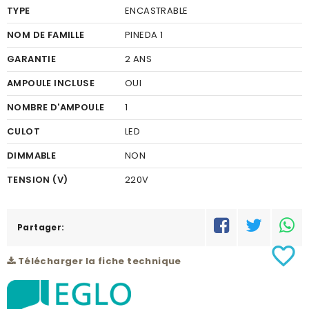
TYPE
ENCASTRABLE
NOM DE FAMILLE
PINEDA 1
GARANTIE
2 ANS
AMPOULE INCLUSE
OUI
NOMBRE D'AMPOULE
1
CULOT
LED
DIMMABLE
NON
TENSION (V)
220V
DIAMÈTRE
97
FINITION
Partager:
VERRE
favorite_border
COULEUR FINITION
CLAIR
Télécharger la fiche technique
MATÉRIEL
ACIER, PLASTIQUE
COULEUR DU MATÉRIEL
BLANC