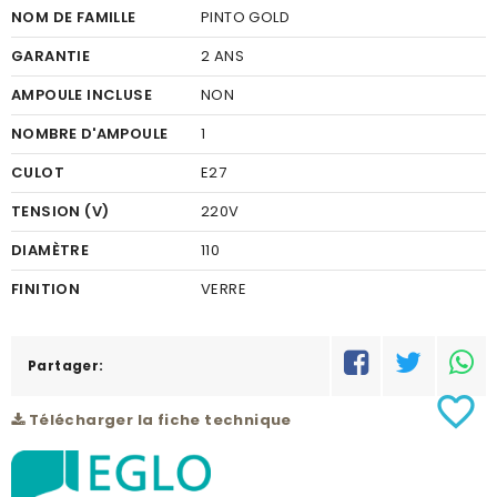
NOM DE FAMILLE
PINTO GOLD
GARANTIE
2 ANS
AMPOULE INCLUSE
NON
NOMBRE D'AMPOULE
1
CULOT
E27
TENSION (V)
220V
DIAMÈTRE
110
FINITION
VERRE
COULEUR FINITION
CLAIR, DORÉ
MATÉRIEL
Partager:
ACIER
favorite_border
COULEUR DU MATÉRIEL
NOIR, OR
Télécharger la fiche technique
PUISSANCE (W)
1X60W
HAUTEUR (MM)
500