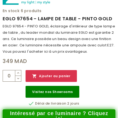
CLASSE DE PROTECTION
2
En stock
6 produits
BRANCHEMENT
OUI
EGLO 97654 - LAMPE DE TABLE - PINTO GOLD
POIDS (KG)
2.267
EGLO 97654 - PINTO GOLD, éclairage d'intérieur de type lampe
de table , du leader mondial du luminaire EGLO est garantie 2
CODE À BARRE
9002759976545
ans. Ce luminaire possède un beau design avec une finition
RÉSEAU
A
en acier. Ce luminaire nécessite une ampoule avec culot E27.
Vous pouvez l'acheter ici à un prix avantageux.
CATALOGUE
MAIN CATALOG 2019/2020
349 MAD
NUMÉRO PAGE
254

Ajouter au panier
Visitez nos Showrooms

Délai de livraison 2 jours
Intéressé par ce luminaire ? Cliquez