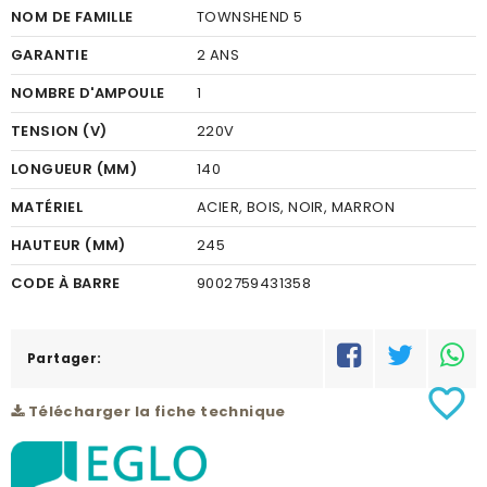
NOM DE FAMILLE
TOWNSHEND 5
GARANTIE
2 ANS
NOMBRE D'AMPOULE
1
TENSION (V)
220V
LONGUEUR (MM)
140
MATÉRIEL
ACIER, BOIS, NOIR, MARRON
HAUTEUR (MM)
245
CODE À BARRE
9002759431358
RÉSEAU
A
Partager:
favorite_border
Télécharger la fiche technique