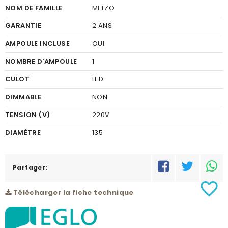
NOM DE FAMILLE
MELZO
GARANTIE
2 ANS
AMPOULE INCLUSE
OUI
NOMBRE D'AMPOULE
1
CULOT
LED
DIMMABLE
NON
TENSION (V)
220V
DIAMÈTRE
135
FINITION
PLASTIQUE
COULEUR FINITION
Partager:
TRANSPARENT
favorite_border
MATÉRIEL
FONTE D'ALUMINIUM
Télécharger la fiche technique
COULEUR DU MATÉRIEL
NOIR
PUISSANCE (W)
1X11W