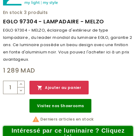
LUMEN
950
En stock
3 produits
KELVIN (K)
3000
EGLO 97304 - LAMPADAIRE - MELZO
TEMPÉRATURE DE LA
EGLO 97304 - MELZO, éclairage d'extérieur de type
BLANC CHAUD
COULEUR
lampadaire , du leader mondial du luminaire EGLO, garantie 2
ans. Ce luminaire possède un beau design avec une finition
HAUTEUR (MM)
990
en fonte d'aluminium noir. Vous pouvez l'acheter ici à un prix
INDICE DE PROTECTION
IP44
avantageux.
CLASSE DE PROTECTION
1
1 289 MAD
BRANCHEMENT
NON

Ajouter au panier
POIDS (KG)
3.912
CODE À BARRE
9002759973049
Visitez nos Showrooms
RÉSEAU
A

Derniers articles en stock
CATALOGUE
OUTDOOR CATALOG 2019
Intéressé par ce luminaire ? Cliquez
NUMÉRO PAGE
48