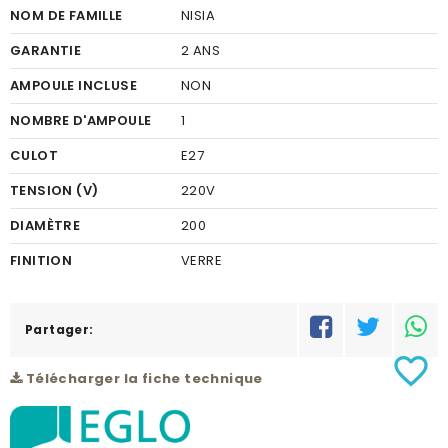
NOM DE FAMILLE
NISIA
GARANTIE
2 ANS
AMPOULE INCLUSE
NON
NOMBRE D'AMPOULE
1
CULOT
E27
TENSION (V)
220V
DIAMÈTRE
200
FINITION
VERRE
COULEUR FINITION
BLANC
MATÉRIEL
Partager:
ACIER INOXYDABLE
favorite_border
PUISSANCE (W)
1X60W
Télécharger la fiche technique
HAUTEUR (MM)
1000
INDICE DE PROTECTION
IP44