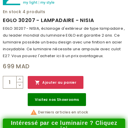
CLASSE DE PROTECTION
1
En stock
4 produits
BRANCHEMENT
NON
EGLO 30207 - LAMPADAIRE - NISIA
POIDS (KG)
1.942
EGLO 30207 - NISIA, éclairage d'extérieur de type lampadaire ,
du leader mondial du luminaire EGLO est garantie 2 ans. Ce
CODE À BARRE
9002759302078
luminaire possède un beau design avec une finition en acier
RÉSEAU
C
inoxydable. Ce luminaire nécessite une ampoule avec culot
E27. Vous pouvez l'acheter ici à un prix avantageux.
CATALOGUE
OUTDOOR CATALOG 2019
699 MAD
NUMÉRO PAGE
54

Ajouter au panier
Visitez nos Showrooms

Derniers articles en stock
Intéressé par ce luminaire ? Cliquez