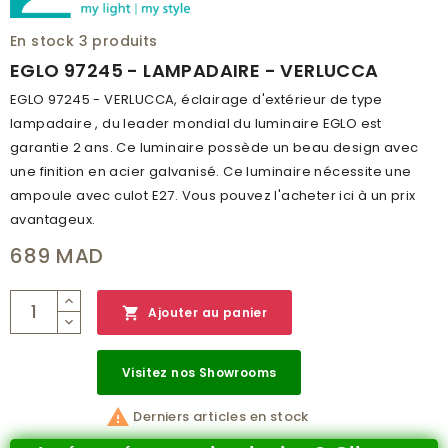
INDICE DE PROTECTION
IP44
En stock
3 produits
CLASSE DE PROTECTION
1
EGLO 97245 - LAMPADAIRE - VERLUCCA
BRANCHEMENT
NON
EGLO 97245 - VERLUCCA, éclairage d'extérieur de type
lampadaire , du leader mondial du luminaire EGLO est
POIDS (KG)
3.381
garantie 2 ans. Ce luminaire possède un beau design avec
CODE À BARRE
9002759972455
une finition en acier galvanisé. Ce luminaire nécessite une
ampoule avec culot E27. Vous pouvez l'acheter ici à un prix
RÉSEAU
A
avantageux.
CATALOGUE
OUTDOOR CATALOG 2019
689 MAD
NUMÉRO PAGE
127

Ajouter au panier
Visitez nos Showrooms

Derniers articles en stock