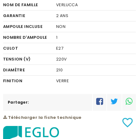
NOM DE FAMILLE
VERLUCCA
GARANTIE
2 ANS
AMPOULE INCLUSE
NON
NOMBRE D'AMPOULE
1
CULOT
E27
TENSION (V)
220V
DIAMÈTRE
210
FINITION
VERRE
COULEUR FINITION
CLAIR, NOIR
MATÉRIEL
Partager:
ACIER GALVANISÉ
COULEUR DU MATÉRIEL
NOIR
Télécharger la fiche technique
favorite_border
PUISSANCE (W)
1X60W
HAUTEUR (MM)
990