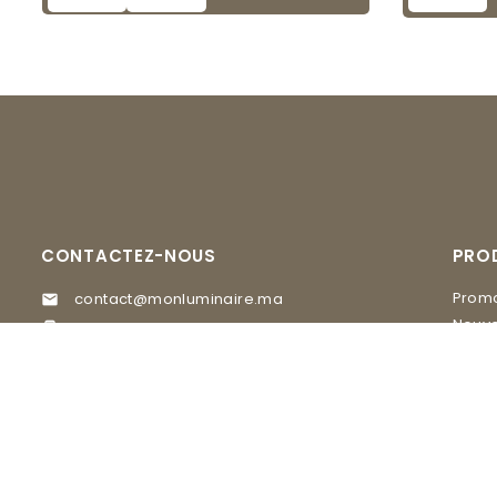
CONTACTEZ-NOUS
PRO
Promo
contact@monluminaire.ma

Nouve
05 37 67 02 62

EGLO
Visitez nos Showrooms
MASI
GLAM Lighting, 20 rue du 16 novembre

quartier Agdal Rabat