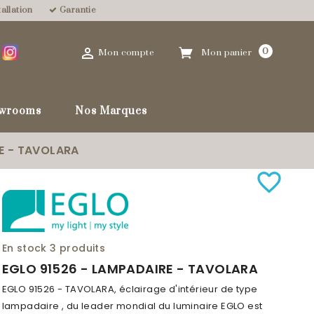
allation
Garantie

0
Mon compte
Mon panier
wrooms
Nos Marques
E - TAVOLARA
favorite_border
En stock
3 produits
EGLO 91526 - LAMPADAIRE - TAVOLARA
EGLO 91526 - TAVOLARA, éclairage d'intérieur de type
lampadaire , du leader mondial du luminaire EGLO est