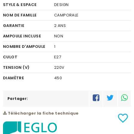
STYLE & ESPACE
DESIGN
NOM DE FAMILLE
CAMPORALE
GARANTIE
2 ANS
AMPOULE INCLUSE
NON
NOMBRE D'AMPOULE
1
CULOT
E27
TENSION (V)
220V
DIAMÈTRE
450
FINITION
TEXTILE
COULEUR FINITION
Partager:
BLANC
MATÉRIEL
ACIER
Télécharger la fiche technique
favorite_border
COULEUR DU MATÉRIEL
CHROME
PUISSANCE (W)
1X60W