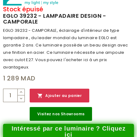
HAUTEUR (MM)
1540
Stock épuisé
EGLO 39232 - LAMPADAIRE DESIGN -
CLASSE DE PROTECTION
2
CAMPORALE
BRANCHEMENT
OUI
EGLO 39232 - CAMPORALE, éclairage d'intérieur de type
lampadaire , du leader mondial du luminaire EGLO est
POIDS (KG)
3.503
garantie 2 ans. Ce luminaire possède un beau design avec
CODE À BARRE
9002759392321
une finition en acier. Ce luminaire nécessite une ampoule
avec culot E27. Vous pouvez l'acheter ici à un prix
RÉSEAU
A
avantageux.
CATALOGUE
STARS OF LIGHT CATALOG 2019
1 289 MAD
NUMÉRO PAGE
156

Ajouter au panier
Visitez nos Showrooms
Intéressé par ce luminaire ? Cliquez
ici