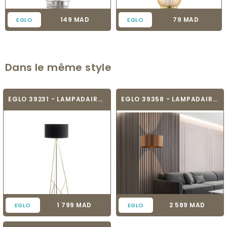
Prix
Prix
149 MAD
79 MAD
EGLO
EGLO
Dans le même style
EGLO 39231 - LAMPADAIRE DESIGN - CAMPORALE
EGLO 39358 - LAMPADAIRE DESIGN - SAGANTO 1
Prix
Prix
1 799 MAD
2 589 MAD
EGLO
EGLO