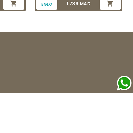


1 789 MAD
Prix
EGLO