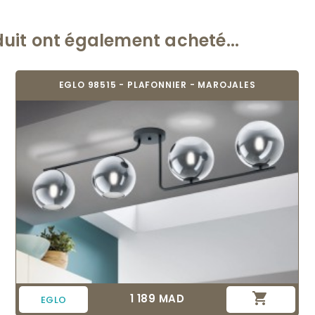
duit ont également acheté...
EGLO 98515 - PLAFONNIER - MAROJALES

1 189 MAD
Prix
EGLO