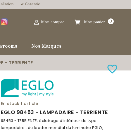
allation
Garantie

0
Mon compte
Mon panier
wrooms
Nos Marques
E - TERRIENTE
favorite_border
En stock
1 article
EGLO 98453 - LAMPADAIRE - TERRIENTE
98453 - TERRIENTE, éclairage d'intérieur de type
lampadaire , du leader mondial du luminaire EGLO,