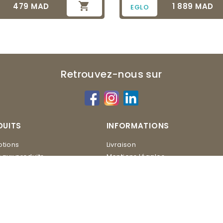

479 MAD
1 889 MAD
Prix
Prix
EGLO
Retrouvez-nous sur
DUITS
INFORMATIONS
tions
Livraison
aux produits
Mentions légales
Conditions d'utilisation
ERO
Contactez-nous
Plan du site