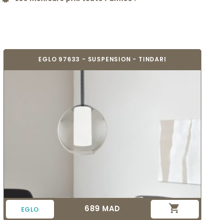
EGLO 97633 - SUSPENSION - TINDARI

689 MAD
Prix
EGLO