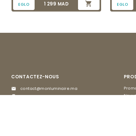

1 299 MAD
Prix
EGLO
EGLO
CONTACTEZ-NOUS
PRO
Promo
contact@monluminaire.ma

Nouve
05 37 67 02 62

EGLO
Visitez nos Showrooms
MASI
GLAM Lighting, 20 rue du 16 novembre

quartier Agdal Rabat