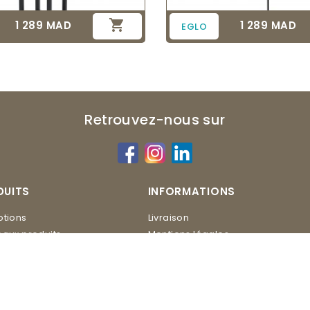

1 289 MAD
1 289 MAD
Prix
Prix
EGLO
Retrouvez-nous sur
DUITS
INFORMATIONS
tions
Livraison
aux produits
Mentions légales
Conditions d'utilisation
ERO
Contactez-nous
Plan du site