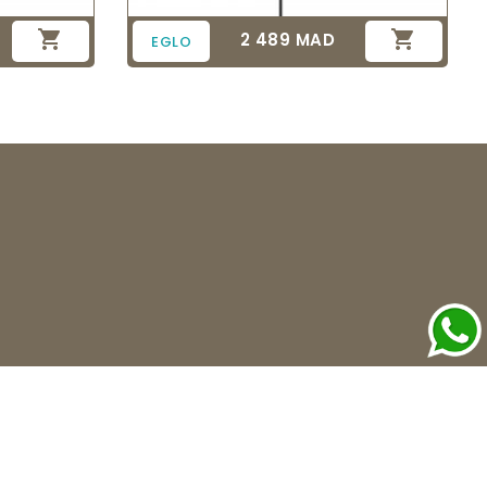


2 489 MAD
Prix
EGLO