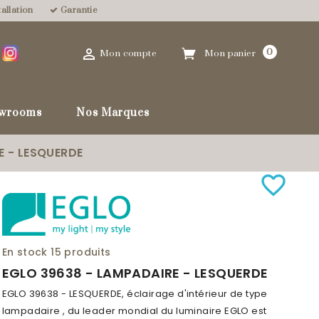
allation
Garantie

0
Mon compte
Mon panier
wrooms
Nos Marques
E - LESQUERDE
favorite_border
En stock
15 produits
EGLO 39638 - LAMPADAIRE - LESQUERDE
EGLO 39638 - LESQUERDE, éclairage d'intérieur de type
lampadaire , du leader mondial du luminaire EGLO est