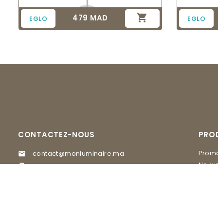

479 MAD
Prix
EGLO
EGLO
CONTACTEZ-NOUS
PRO
Promo
contact@monluminaire.ma

Nouve
05 37 67 02 62

EGLO
Visitez nos Showrooms
MASI
GLAM Lighting, 20 rue du 16 novembre

quartier Agdal Rabat