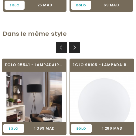
Prix
Prix
25 MAD
69 MAD
EGLO
EGLO
Dans le même style
EGLO 95541 - LAMPADAIRE - FONDACHELLI
EGLO 98105 - LAMPADAIRE CONNECTÉ -...
Prix
Prix
1 399 MAD
1 289 MAD
EGLO
EGLO