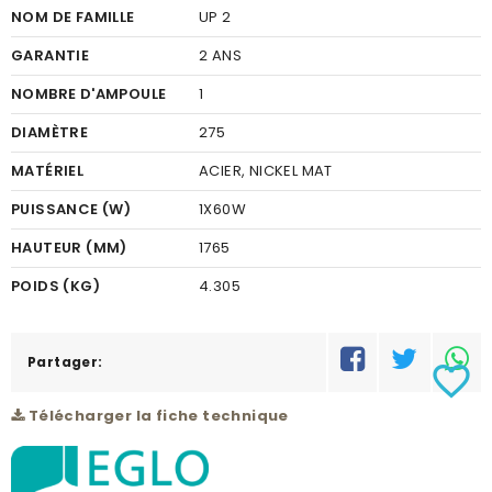
NOM DE FAMILLE
UP 2
GARANTIE
2 ANS
NOMBRE D'AMPOULE
1
DIAMÈTRE
275
MATÉRIEL
ACIER, NICKEL MAT
PUISSANCE (W)
1X60W
HAUTEUR (MM)
1765
POIDS (KG)
4.305
CODE À BARRE
9002759828424
RÉSEAU
Partager:
C
favorite_border
Télécharger la fiche technique