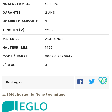
NOM DE FAMILLE
CREPPO
GARANTIE
2 ANS
NOMBRE D'AMPOULE
3
TENSION (V)
220V
MATÉRIEL
ACIER, NOIR
HAUTEUR (MM)
1465
CODE À BARRE
9002759396947
RÉSEAU
A
favorite_border
Partager:
Télécharger la fiche technique