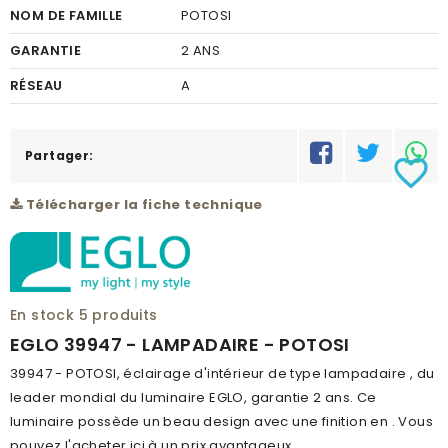
NOM DE FAMILLE
POTOSI
GARANTIE
2 ANS
RÉSEAU
A
Partager:
favorite_border
Télécharger la fiche technique
En stock
5 produits
EGLO 39947 - LAMPADAIRE - POTOSI
39947 - POTOSI, éclairage d'intérieur de type lampadaire , du
leader mondial du luminaire EGLO, garantie 2 ans. Ce
luminaire possède un beau design avec une finition en . Vous
pouvez l'acheter ici à un prix avantageux.