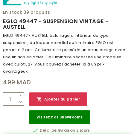
HAUTEUR (MM)
1100
En stock
39 produits
CLASSE DE PROTECTION
2
EGLO 49447 - SUSPENSION VINTAGE -
AUSTELL
BRANCHEMENT
NON
EGLO 49447 - AUSTELL, éclairage d'intérieur de type
POIDS (KG)
0.796
suspension , du leader mondial du luminaire EGLO est
CODE À BARRE
9002759494476
garantie 2 ans. Ce luminaire possède un beau design avec
une finition en acier. Ce luminaire nécessite une ampoule
RÉSEAU
A
avec culot E27. Vous pouvez l'acheter ici à un prix
CATALOGUE
VINTAGE CATALOG 2019
avantageux.
NUMÉRO PAGE
86
499 MAD

Ajouter au panier
Visitez nos Showrooms

Délai de livraison 2 jours