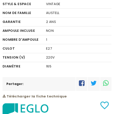
STYLE & ESPACE
VINTAGE
NOM DE FAMILLE
AUSTELL
GARANTIE
2 ANS
AMPOULE INCLUSE
NON
NOMBRE D'AMPOULE
1
CULOT
E27
TENSION (V)
220V
DIAMÈTRE
165
FINITION
ACIER, TEXTILE
COULEUR FINITION
Partager:
NOIR, DORÉ
MATÉRIEL
ACIER
Télécharger la fiche technique
COULEUR DU MATÉRIEL
NOIR
favorite_border
PUISSANCE (W)
1X60W