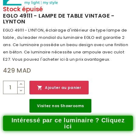
BRANCHEMENT
OUI
Stock épuisé
EGLO 49111 - LAMPE DE TABLE VINTAGE -
POIDS (KG)
4.174
LYNTON
CODE À BARRE
9002759491116
EGLO 49111 - LYNTON, éclairage d'intérieur de type lampe de
table , du leader mondial du luminaire EGLO est garantie 2
RÉSEAU
B
ans. Ce luminaire possède un beau design avec une finition
CATALOGUE
VINTAGE CATALOG 2019
en béton. Ce luminaire nécessite une ampoule avec culot
E27. Vous pouvez l'acheter ici à un prix avantageux.
NUMÉRO PAGE
180
429 MAD

Ajouter au panier
Visitez nos Showrooms
Intéressé par ce luminaire ? Cliquez
ici