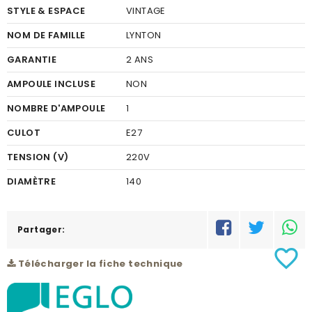
STYLE & ESPACE
VINTAGE
NOM DE FAMILLE
LYNTON
GARANTIE
2 ANS
AMPOULE INCLUSE
NON
NOMBRE D'AMPOULE
1
CULOT
E27
TENSION (V)
220V
DIAMÈTRE
140
MATÉRIEL
BÉTON
COULEUR DU MATÉRIEL
Partager:
GRIS
favorite_border
PUISSANCE (W)
1X60W
Télécharger la fiche technique
HAUTEUR (MM)
270
CLASSE DE PROTECTION
2