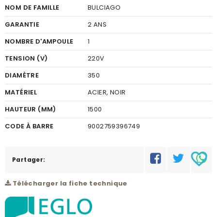
NOM DE FAMILLE
BULCIAGO
GARANTIE
2 ANS
NOMBRE D'AMPOULE
1
TENSION (V)
220V
DIAMÈTRE
350
MATÉRIEL
ACIER, NOIR
HAUTEUR (MM)
1500
CODE À BARRE
9002759396749
RÉSEAU
A
favorite_border
Partager:
Télécharger la fiche technique