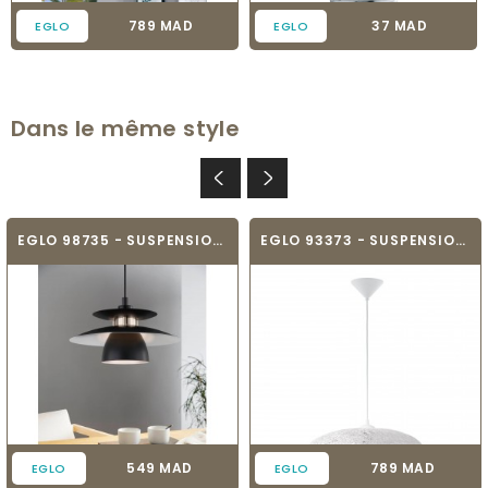
Prix
Prix
789 MAD
37 MAD
EGLO
EGLO
Dans le même style
EGLO 98735 - SUSPENSION - BRENDA
EGLO 93373 - SUSPENSION - CAMPILO
Prix
Prix
549 MAD
789 MAD
EGLO
EGLO