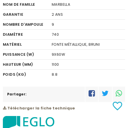
NOM DE FAMILLE
MARBELLA
GARANTIE
2 ANS
NOMBRE D'AMPOULE
9
DIAMÈTRE
740
MATÉRIEL
FONTE MÉTALLIQUE, BRUNI
PUISSANCE (W)
9X60W
HAUTEUR (MM)
1100
POIDS (KG)
8.8
CODE À BARRE
9002759858582
RÉSEAU
Partager:
C
favorite_border
Télécharger la fiche technique