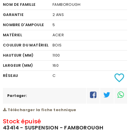
NOM DE FAMILLE
FAMBOROUGH
GARANTIE
2 ANS
NOMBRE D'AMPOULE
5
MATÉRIEL
ACIER
COULEUR DU MATÉRIEL
BOIS
HAUTEUR (MM)
1100
LARGEUR (MM)
160
favorite_border
RÉSEAU
C
Partager:
Télécharger la fiche technique
Stock épuisé
43414 - SUSPENSION - FAMBOROUGH