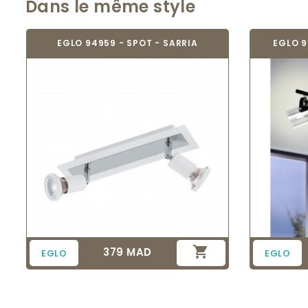
Dans le même style
EGLO 94959 - SPOT - SARRIA
EGLO 9

379 MAD
Prix
EGLO
EGLO