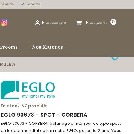
allation
Garantie

0
Mon compte
Mon panier
wrooms
Nos Marques
favorite_border
ORBERA
En stock
57 produits
EGLO 93673 - SPOT - CORBERA
EGLO 93673 - CORBERA, éclairage d'intérieur de type spot ,
du leader mondial du luminaire EGLO, garantie 2 ans. Vous