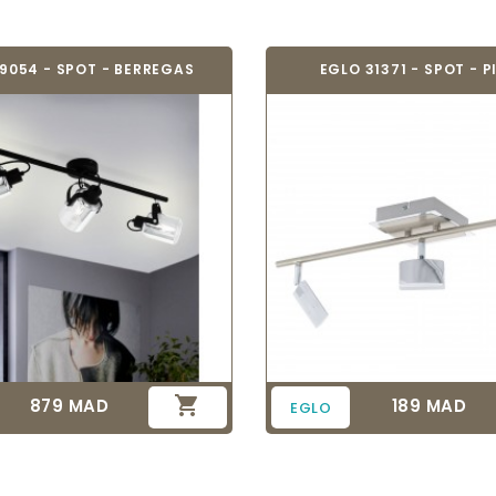
9054 - SPOT - BERREGAS
EGLO 31371 - SPOT - 

879 MAD
189 MAD
Prix
Prix
EGLO