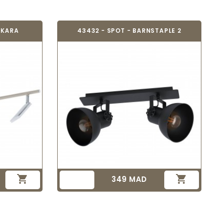
PIKARA
43432 - SPOT - BARNSTAPLE 2


349 MAD
Prix