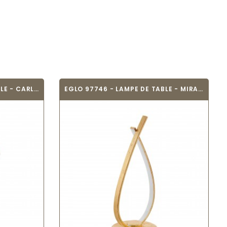
EGLO 43058 - LAMPE DE TABLE - CARLTON 4
EGLO 97746 - LAMPE DE TABLE - MIRAFLORES