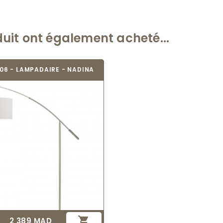
duit ont également acheté...
06 - LAMPADAIRE - NADINA

2 389 MAD
Prix