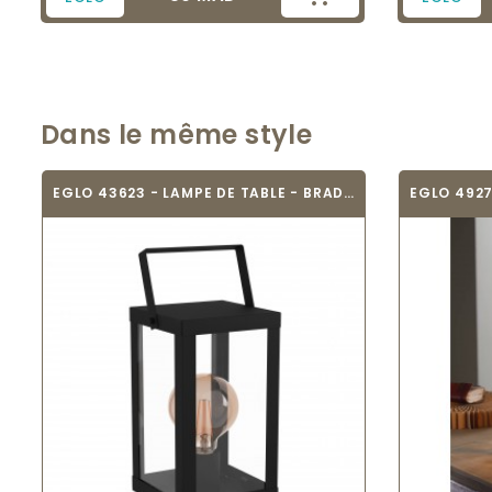
Dans le même style
EGLO 43623 - LAMPE DE TABLE - BRADFORD 1