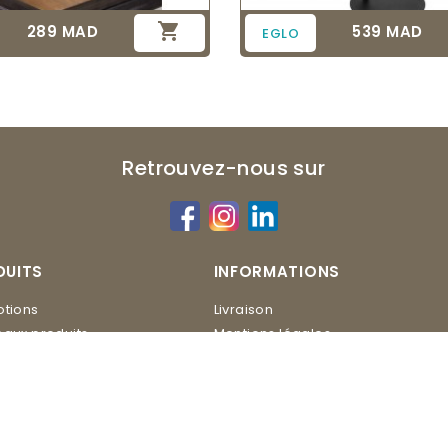

289 MAD
539 MAD
Prix
Prix
EGLO
Retrouvez-nous sur
DUITS
INFORMATIONS
tions
Livraison
aux produits
Mentions légales
Conditions d'utilisation
ERO
Contactez-nous
Plan du site