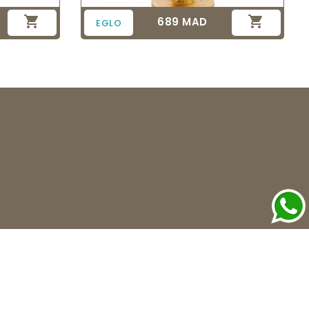


689 MAD
Prix
EGLO