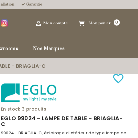
allation
Garantie

0
Mon compte
Mon panier
wrooms
Nos Marques
ABLE - BRIAGLIA-C
favorite_border
En stock
3 produits
EGLO 99024 - LAMPE DE TABLE - BRIAGLIA-
C
99024 - BRIAGLIA-C, éclairage d'intérieur de type lampe de