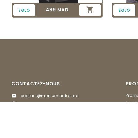

489 MAD
Prix
EGLO
EGLO
CONTACTEZ-NOUS
PRO
Promo
contact@monluminaire.ma

Nouve
05 37 67 02 62

EGLO
Visitez nos Showrooms
MASI
GLAM Lighting, 20 rue du 16 novembre

quartier Agdal Rabat