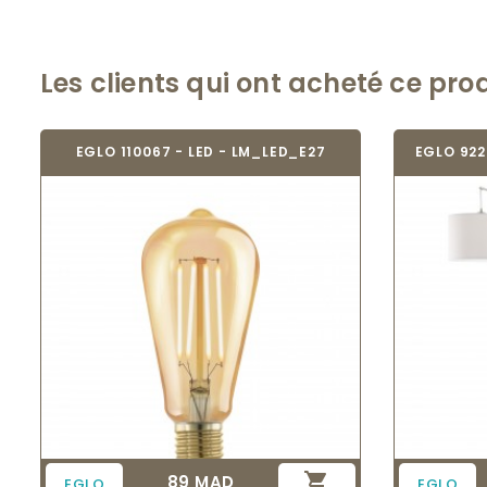
Les clients qui ont acheté ce pro
EGLO 110067 - LED - LM_LED_E27
EGLO 922

89 MAD
Prix
EGLO
EGLO