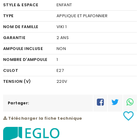
STYLE & ESPACE
ENFANT
TYPE
APPLIQUE ET PLAFONNIER
NOM DE FAMILLE
VIKI 1
GARANTIE
2 ANS
AMPOULE INCLUSE
NON
NOMBRE D'AMPOULE
1
CULOT
E27
TENSION (V)
220V
DIAMÈTRE
615
FINITION
Partager:
VERRE
favorite_border
COULEUR FINITION
BLANC
Télécharger la fiche technique
MATÉRIEL
ACIER
COULEUR DU MATÉRIEL
ROSE