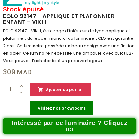
PUISSANCE (W)
1X60W
Stock épuisé
EGLO 92147 - APPLIQUE ET PLAFONNIER
EXTENSION
80
ENFANT - VIKI 1
INDICE DE PROTECTION
IP20
EGLO 92147 - VIKI 1, éclairage d'intérieur de type applique et
plafonnier, du leader mondial du luminaire EGLO est garantie
CLASSE DE PROTECTION
1
2 ans. Ce luminaire possède un beau design avec une finition
BRANCHEMENT
NON
en acier. Ce luminaire nécessite une ampoule avec culot E27.
Vous pouvez l'acheter ici à un prix avantageux.
POIDS (KG)
1.303
309 MAD
CODE À BARRE
9002759921477
RÉSEAU
C

Ajouter au panier
CATALOGUE
MAIN CATALOG 2019/2020
NUMÉRO PAGE
789
Visitez nos Showrooms
Intéressé par ce luminaire ? Cliquez
ici