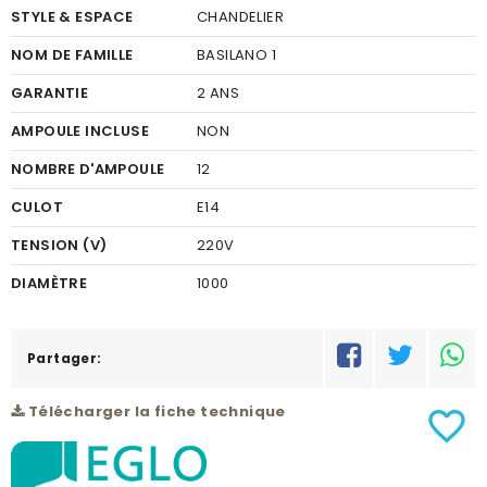
STYLE & ESPACE
CHANDELIER
NOM DE FAMILLE
BASILANO 1
GARANTIE
2 ANS
AMPOULE INCLUSE
NON
NOMBRE D'AMPOULE
12
CULOT
E14
TENSION (V)
220V
DIAMÈTRE
1000
FINITION
VERRE
COULEUR FINITION
Partager:
CLAIR
MATÉRIEL
ACIER
Télécharger la fiche technique
favorite_border
COULEUR DU MATÉRIEL
CHROME
PUISSANCE (W)
12X40W