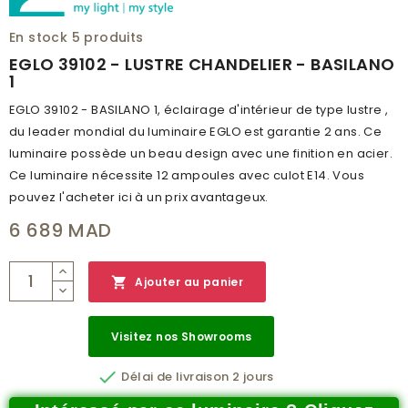
HAUTEUR (MM)
1500
En stock
5 produits
INDICE DE PROTECTION
IP20
EGLO 39102 - LUSTRE CHANDELIER - BASILANO
1
CLASSE DE PROTECTION
1
EGLO 39102 - BASILANO 1, éclairage d'intérieur de type lustre ,
BRANCHEMENT
NON
du leader mondial du luminaire EGLO est garantie 2 ans. Ce
POIDS (KG)
13.713
luminaire possède un beau design avec une finition en acier.
Ce luminaire nécessite 12 ampoules avec culot E14. Vous
CODE À BARRE
9002759391027
pouvez l'acheter ici à un prix avantageux.
RÉSEAU
A
6 689 MAD
CATALOGUE
MAIN CATALOG 2019/2020
NUMÉRO PAGE
304

Ajouter au panier
Visitez nos Showrooms

Délai de livraison 2 jours