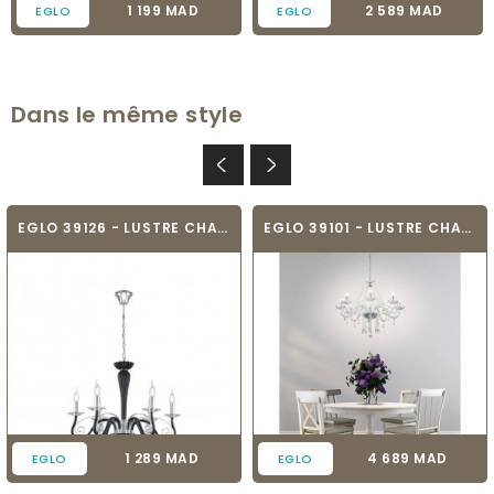
Prix
Prix
1 199 MAD
2 589 MAD
EGLO
EGLO
Dans le même style
EGLO 39126 - LUSTRE CHANDELIER - MEDUNO
EGLO 39101 - LUSTRE CHANDELIER - BASILANO 1
Prix
Prix
1 289 MAD
4 689 MAD
EGLO
EGLO