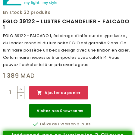
HAUTEUR (MM)
1100
En stock
32 produits
INDICE DE PROTECTION
IP20
EGLO 39122 - LUSTRE CHANDELIER - FALCADO
1
CLASSE DE PROTECTION
1
EGLO 39122 - FALCADO 1, éclairage d'intérieur de type lustre ,
BRANCHEMENT
NON
du leader mondial du luminaire EGLO est garantie 2 ans. Ce
POIDS (KG)
6.165
luminaire possède un beau design avec une finition en acier.
Ce luminaire nécessite 5 ampoules avec culot E14. Vous
CODE À BARRE
9002759391225
pouvez l'acheter ici à un prix avantageux.
RÉSEAU
A
1 389 MAD
CATALOGUE
2017/2018
NUMÉRO PAGE
240

Ajouter au panier
Visitez nos Showrooms

Délai de livraison 2 jours