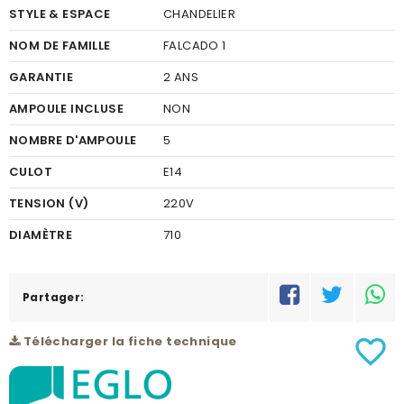
STYLE & ESPACE
CHANDELIER
NOM DE FAMILLE
FALCADO 1
GARANTIE
2 ANS
AMPOULE INCLUSE
NON
NOMBRE D'AMPOULE
5
CULOT
E14
TENSION (V)
220V
DIAMÈTRE
710
FINITION
VERRE
COULEUR FINITION
Partager:
SATINÉ
MATÉRIEL
ACIER
Télécharger la fiche technique
favorite_border
COULEUR DU MATÉRIEL
CHROME
PUISSANCE (W)
5X40W