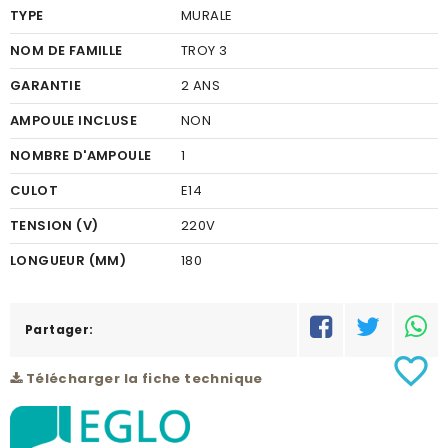
TYPE
MURALE
NOM DE FAMILLE
TROY 3
GARANTIE
2 ANS
AMPOULE INCLUSE
NON
NOMBRE D'AMPOULE
1
CULOT
E14
TENSION (V)
220V
LONGUEUR (MM)
180
FINITION
VERRE
COULEUR FINITION
Partager:
BLANC
favorite_border
MATÉRIEL
ACIER
Télécharger la fiche technique
COULEUR DU MATÉRIEL
NICKEL MAT
PUISSANCE (W)
1X60W