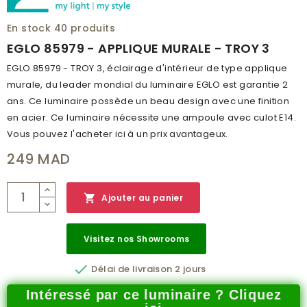
HAUTEUR (MM)
250
En stock
40 produits
EXTENSION
75
EGLO 85979 - APPLIQUE MURALE - TROY 3
INDICE DE PROTECTION
IP20
EGLO 85979 - TROY 3, éclairage d'intérieur de type applique
murale, du leader mondial du luminaire EGLO est garantie 2
CLASSE DE PROTECTION
1
ans. Ce luminaire possède un beau design avec une finition
BRANCHEMENT
NON
en acier. Ce luminaire nécessite une ampoule avec culot E14.
Vous pouvez l'acheter ici à un prix avantageux.
POIDS (KG)
0.895
249 MAD
CODE À BARRE
9002759859794
RÉSEAU
C

Ajouter au panier
CATALOGUE
MAIN CATALOG 2019/2020
NUMÉRO PAGE
260
Visitez nos Showrooms

Délai de livraison 2 jours
Intéressé par ce luminaire ? Cliquez