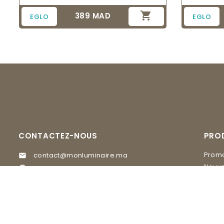

389 MAD
Prix
EGLO
EGLO
CONTACTEZ-NOUS
PRO
Promo
contact@monluminaire.ma

Nouve
05 37 67 02 62

EGLO
Visitez nos Showrooms
MASI
GLAM Lighting, 20 rue du 16 novembre

quartier Agdal Rabat