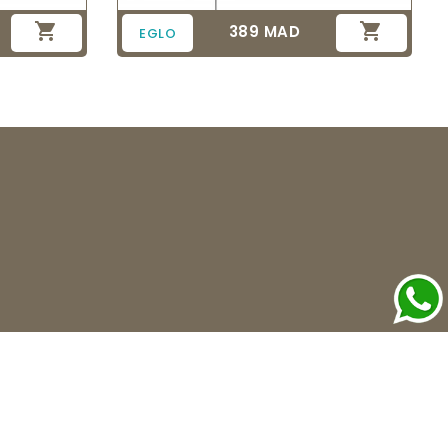


389 MAD
Prix
EGLO