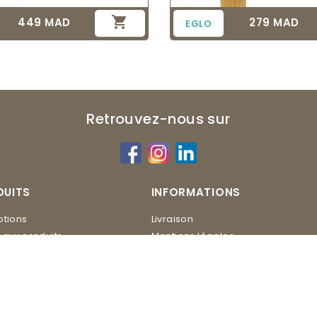

449 MAD
279 MAD
Prix
Prix
EGLO
Retrouvez-nous sur
DUITS
INFORMATIONS
tions
Livraison
aux produits
Mentions légales
Conditions d'utilisation
ERO
Contactez-nous
Plan du site