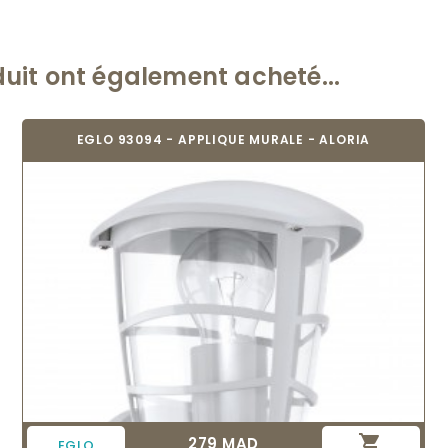
duit ont également acheté...
EGLO 93094 - APPLIQUE MURALE - ALORIA

279 MAD
Prix
EGLO