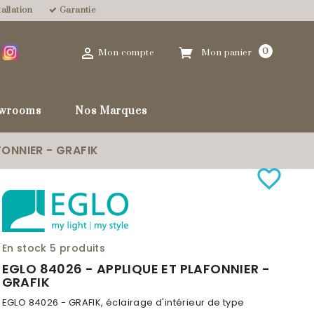
allation
Garantie

0
Mon compte
Mon panier
wrooms
Nos Marques
FONNIER - GRAFIK
favorite_border
En stock
5 produits
EGLO 84026 - APPLIQUE ET PLAFONNIER -
GRAFIK
EGLO 84026 - GRAFIK, éclairage d'intérieur de type