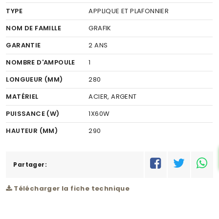
TYPE
APPLIQUE ET PLAFONNIER
NOM DE FAMILLE
GRAFIK
GARANTIE
2 ANS
NOMBRE D'AMPOULE
1
LONGUEUR (MM)
280
MATÉRIEL
ACIER, ARGENT
PUISSANCE (W)
1X60W
HAUTEUR (MM)
290
POIDS (KG)
1.205
CODE À BARRE
Partager:
9002759840266
RÉSEAU
C
Télécharger la fiche technique