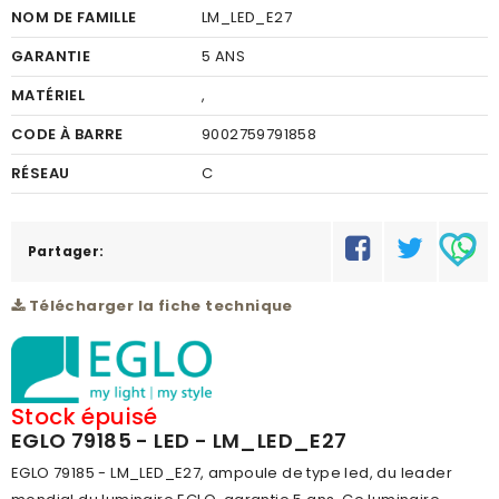
NOM DE FAMILLE
LM_LED_E27
GARANTIE
5 ANS
MATÉRIEL
,
CODE À BARRE
9002759791858
RÉSEAU
C
favorite_border
Partager:
Télécharger la fiche technique
Stock épuisé
EGLO 79185 - LED - LM_LED_E27
EGLO 79185 - LM_LED_E27, ampoule de type led, du leader