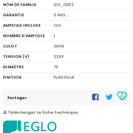
NOM DE FAMILLE
LED_GX53
GARANTIE
5 ANS
AMPOULE INCLUSE
OUI
NOMBRE D'AMPOULE
1
CULOT
GX53
TENSION (V)
220V
DIAMÈTRE
75
FINITION
PLASTIQUE
COULEUR FINITION
SATINÉ
favorite_border
PUISSANCE (W)
Partager:
1X6W
KELVIN (K)
3000
Télécharger la fiche technique
TEMPÉRATURE DE LA
BLANC CHAUD
COULEUR