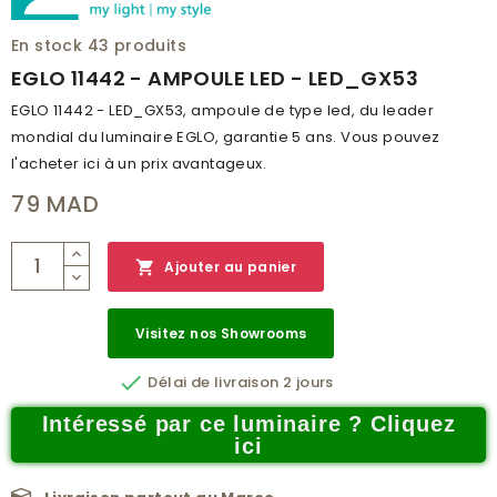
HAUTEUR (MM)
27
En stock
43 produits
CLASSE DE PROTECTION
0
EGLO 11442 - AMPOULE LED - LED_GX53
BRANCHEMENT
NON
EGLO 11442 - LED_GX53, ampoule de type led, du leader
POIDS (KG)
0.105
mondial du luminaire EGLO, garantie 5 ans. Vous pouvez
l'acheter ici à un prix avantageux.
CODE À BARRE
9002759114428
79 MAD
RÉSEAU
C
CATALOGUE
LM 2019

Ajouter au panier
NUMÉRO PAGE
26
Visitez nos Showrooms

Délai de livraison 2 jours
Intéressé par ce luminaire ? Cliquez
ici