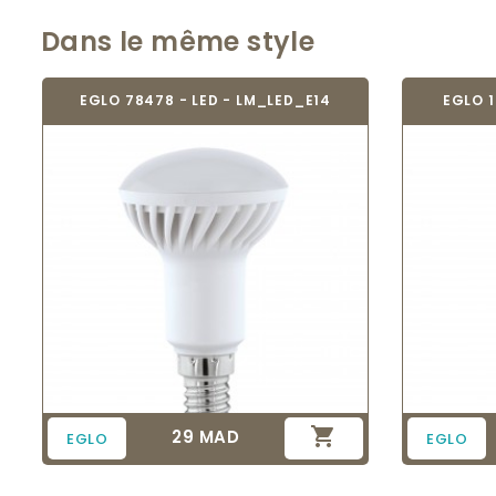
Dans le même style
EGLO 78478 - LED - LM_LED_E14
EGLO 1

29 MAD
Prix
EGLO
EGLO