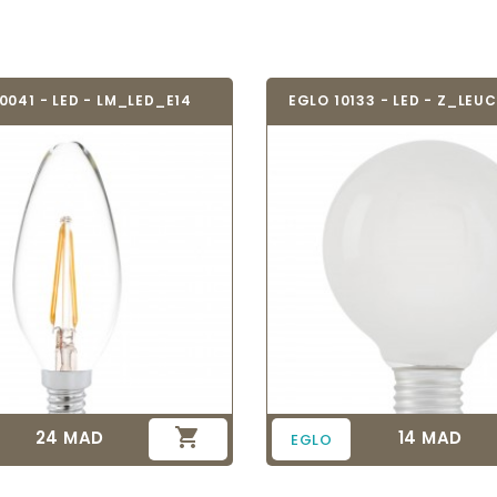
0041 - LED - LM_LED_E14
EGLO 10133 - LED - Z_LEU

24 MAD
14 MAD
Prix
Prix
EGLO