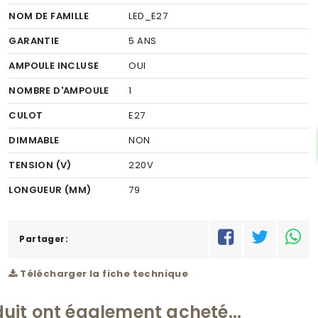
NOM DE FAMILLE
LED_E27
GARANTIE
5 ANS
AMPOULE INCLUSE
OUI
NOMBRE D'AMPOULE
1
CULOT
E27
DIMMABLE
NON
TENSION (V)
220V
LONGUEUR (MM)
79
DIAMÈTRE
45
FINITION
Partager:
PLASTIQUE
COULEUR FINITION
OPALE
Télécharger la fiche technique
PUISSANCE (W)
1X4W
duit ont également acheté...
KELVIN (K)
3000