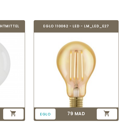
CHTMITTEL
EGLO 110062 - LED - LM_LED_E27


79 MAD
Prix
EGLO