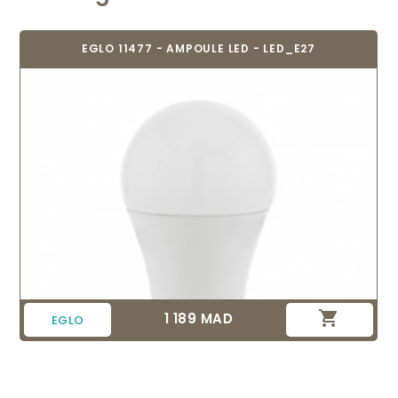
TEMPÉRATURE DE LA
BLANC CHAUD
COULEUR
EGLO 11477 - AMPOULE LED - LED_E27
CLASSE DE
0
PROTECTION
BRANCHEMENT
NON
POIDS (KG)
0.051
CODE À BARRE
9002759107628
RÉSEAU
C

1 189 MAD
Prix
EGLO