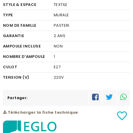
STYLE & ESPACE
TEXTILE
TYPE
MURALE
NOM DE FAMILLE
PASTERI
GARANTIE
2 ANS
AMPOULE INCLUSE
NON
NOMBRE D'AMPOULE
1
CULOT
E27
TENSION (V)
220V
LONGUEUR (MM)
145
FINITION
Partager:
TEXTILE
COULEUR FINITION
TAUPE
Télécharger la fiche technique
favorite_border
MATÉRIEL
ACIER
COULEUR DU MATÉRIEL
NICKEL MAT