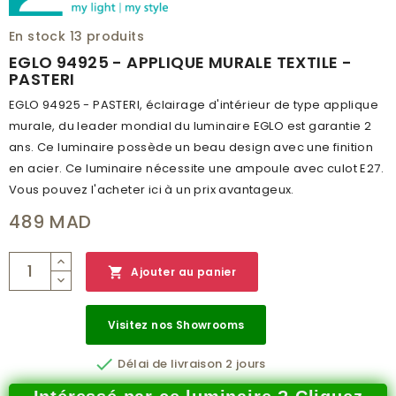
PUISSANCE (W)
1X60W
En stock
13 produits
HAUTEUR (MM)
305
EGLO 94925 - APPLIQUE MURALE TEXTILE -
PASTERI
EXTENSION
195
EGLO 94925 - PASTERI, éclairage d'intérieur de type applique
CLASSE DE PROTECTION
1
murale, du leader mondial du luminaire EGLO est garantie 2
BRANCHEMENT
NON
ans. Ce luminaire possède un beau design avec une finition
en acier. Ce luminaire nécessite une ampoule avec culot E27.
POIDS (KG)
0.579
Vous pouvez l'acheter ici à un prix avantageux.
CODE À BARRE
9002759949259
489 MAD
RÉSEAU
B
CATALOGUE
MAIN CATALOG 2019/2020

Ajouter au panier
NUMÉRO PAGE
134
Visitez nos Showrooms

Délai de livraison 2 jours