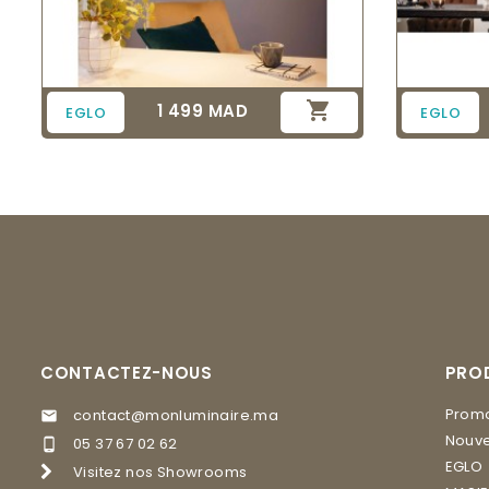

1 499 MAD
Prix
EGLO
EGLO
CONTACTEZ-NOUS
PRO
Promo
contact@monluminaire.ma

Nouve
05 37 67 02 62

EGLO
Visitez nos Showrooms