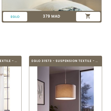

379 MAD
Prix
EGLO
EGLO 31572 - SUSPENSION TEXTILE - PASTERI
EGLO 31573 - SUSPENSION TEXTILE - PASTERI