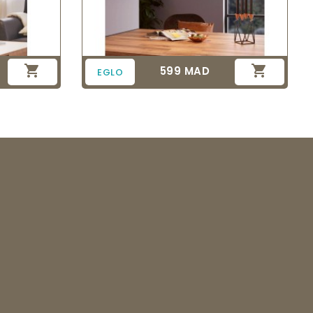


599 MAD
Prix
EGLO