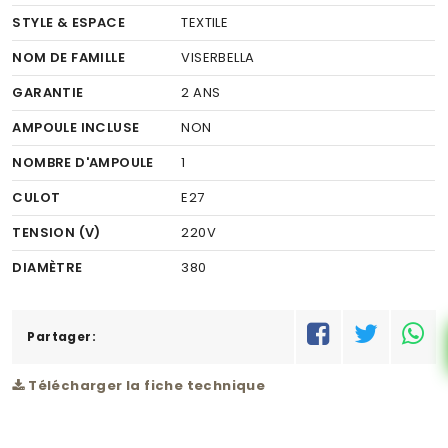
STYLE & ESPACE
TEXTILE
NOM DE FAMILLE
VISERBELLA
GARANTIE
2 ANS
AMPOULE INCLUSE
NON
NOMBRE D'AMPOULE
1
CULOT
E27
TENSION (V)
220V
DIAMÈTRE
380
FINITION
TEXTILE
COULEUR FINITION
Partager:
DORÉ
MATÉRIEL
ACIER
Télécharger la fiche technique
COULEUR DU MATÉRIEL
CHAMPAGNE
PUISSANCE (W)
1X60W