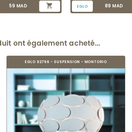

59 MAD
89 MAD
Prix
Prix
EGLO
duit ont également acheté...
EGLO 92756 - SUSPENSION - MONTORIO