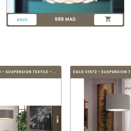

989 MAD
Prix
EGLO
EGLO 31619 - SUSPENSION TEXTILE - MASERLO