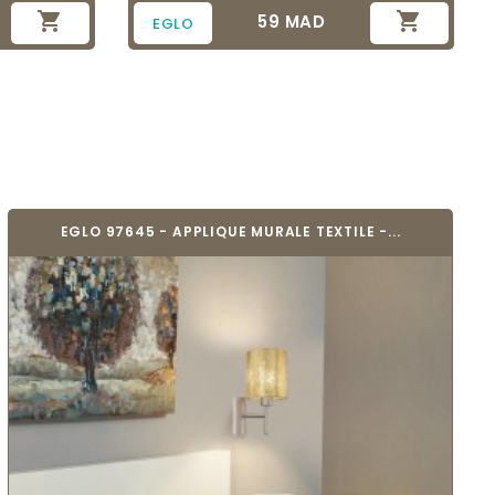


59 MAD
Prix
EGLO
EGLO 97645 - APPLIQUE MURALE TEXTILE -...