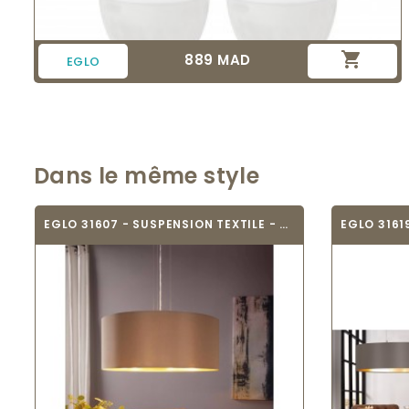

889 MAD
Prix
EGLO
Dans le même style
EGLO 31607 - SUSPENSION TEXTILE - MASERLO