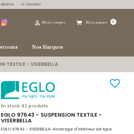
allation
Garantie

0
Mon compte
Mon panier
wrooms
Nos Marques
N TEXTILE - VISERBELLA
favorite_border
En stock
42 produits
EGLO 97643 - SUSPENSION TEXTILE -
VISERBELLA
EGLO 97643 - VISERBELLA, éclairage d'intérieur de type