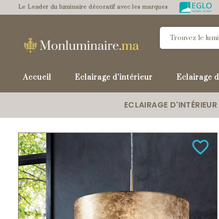
Le Leader du luminaire décoratif avec les marques
Accueil
Eclairage d'intérieur
Eclairage d
ECLAIRAGE D'INTÉRIEUR
favorite_border