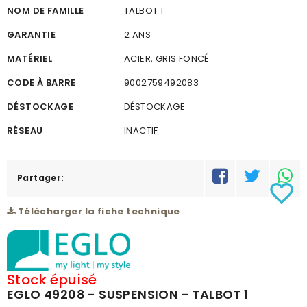
NOM DE FAMILLE
TALBOT 1
GARANTIE
2 ANS
MATÉRIEL
ACIER, GRIS FONCÉ
CODE À BARRE
9002759492083
DÉSTOCKAGE
DÉSTOCKAGE
RÉSEAU
INACTIF
Partager:
favorite_border
Télécharger la fiche technique
Stock épuisé
EGLO 49208 - SUSPENSION - TALBOT 1