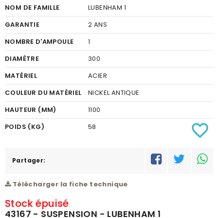
NOM DE FAMILLE
LUBENHAM 1
GARANTIE
2 ANS
NOMBRE D'AMPOULE
1
DIAMÈTRE
300
MATÉRIEL
ACIER
COULEUR DU MATÉRIEL
NICKEL ANTIQUE
HAUTEUR (MM)
1100
favorite_border
POIDS (KG)
58
RÉSEAU
C
Partager:
Télécharger la fiche technique
Stock épuisé
43167 - SUSPENSION - LUBENHAM 1