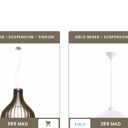
18 - SUSPENSION - TINDORI
EGLO 96069 - SUSPENSION

589 MAD
289 MAD
Prix
Prix
EGLO