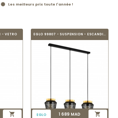
Les meilleurs prix toute l'année !
 - VETRO
EGLO 99807 - SUSPENSION - ESCANDIDOS


1 689 MAD
Prix
EGLO