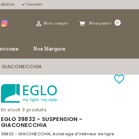
allation
Garantie

0
Mon compte
Mon panier
wrooms
Nos Marques
- GIACONECCHIA
favorite_border
En stock
3 produits
EGLO 39832 - SUSPENSION -
GIACONECCHIA
39832 - GIACONECCHIA, éclairage d'intérieur de type