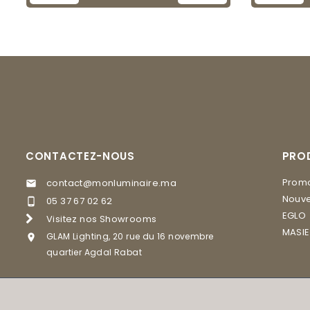
CONTACTEZ-NOUS
PRO
Promo
contact@monluminaire.ma

Nouve
05 37 67 02 62

EGLO
Visitez nos Showrooms
MASI
GLAM Lighting, 20 rue du 16 novembre

quartier Agdal Rabat