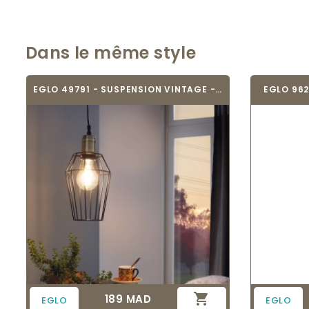
Dans le même style
EGLO 49791 - SUSPENSION VINTAGE - DENHAM
EGLO 962

189 MAD
Prix
EGLO
EGLO