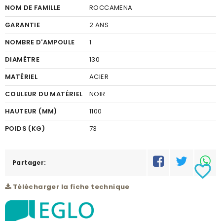
NOM DE FAMILLE
ROCCAMENA
GARANTIE
2 ANS
NOMBRE D'AMPOULE
1
DIAMÈTRE
130
MATÉRIEL
ACIER
COULEUR DU MATÉRIEL
NOIR
HAUTEUR (MM)
1100
POIDS (KG)
73
RÉSEAU
C
Partager:
favorite_border
Télécharger la fiche technique