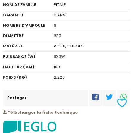
NOM DE FAMILLE
PITALE
GARANTIE
2 ANS
NOMBRE D'AMPOULE
6
DIAMÈTRE
630
MATÉRIEL
ACIER, CHROME
PUISSANCE (W)
6X3W
HAUTEUR (MM)
100
POIDS (KG)
2.226
CODE À BARRE
9002759951627
RÉSEAU
Partager:
C
favorite_border
Télécharger la fiche technique