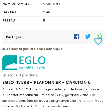
NOM DE FAMILLE
CARLTON 6
GARANTIE
2 ANS
RÉSEAU
B
Partager:
favorite_border
Télécharger la fiche technique
En stock
3 produits
EGLO 43399 - PLAFONNIER - CARLTON 6
43399 - CARLTON 6, éclairage d'intérieur de type plafonnier ,
du leader mondial du luminaire EGLO, garantie 2 ans. Ce
luminaire possède un beau design avec une finition en . Vous
pouvez l'acheter ici à un prix avantageux.