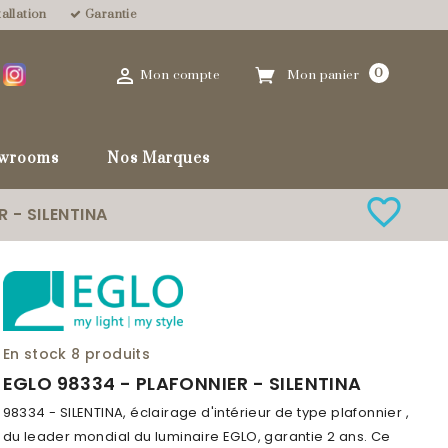
allation
Garantie

0
Mon compte
Mon panier
wrooms
Nos Marques
favorite_border
 - SILENTINA
En stock
8 produits
EGLO 98334 - PLAFONNIER - SILENTINA
98334 - SILENTINA, éclairage d'intérieur de type plafonnier ,
du leader mondial du luminaire EGLO, garantie 2 ans. Ce