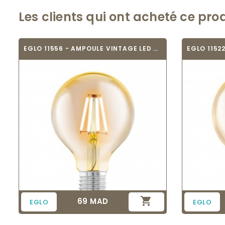
Les clients qui ont acheté ce pro
EGLO 11556 - AMPOULE VINTAGE LED - LED_E27

69 MAD
Prix
EGLO
EGLO