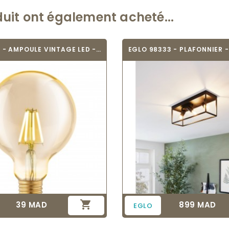
duit ont également acheté...
EGLO 11522 - AMPOULE VINTAGE LED - LED_E27
EGLO 98333 - PLAFONNIER -

39 MAD
899 MAD
Prix
Prix
EGLO