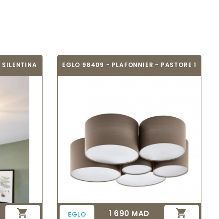
 SILENTINA
EGLO 98409 - PLAFONNIER - PASTORE 1


1 690 MAD
Prix
EGLO