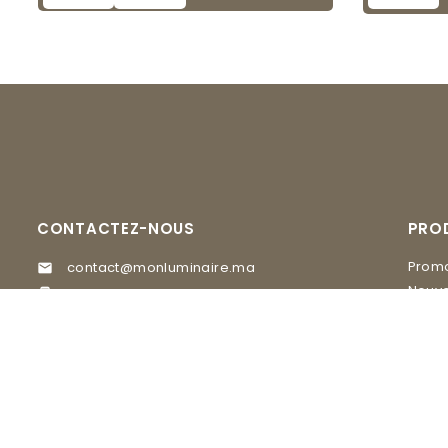
CONTACTEZ-NOUS
PRO
Promo
contact@monluminaire.ma

Nouve
05 37 67 02 62

EGLO
Visitez nos Showrooms
MASI
GLAM Lighting, 20 rue du 16 novembre

quartier Agdal Rabat