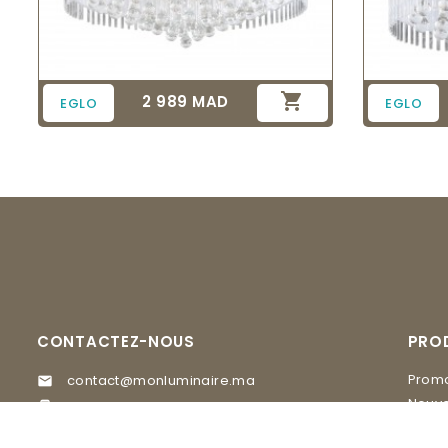

2 989 MAD
Prix
EGLO
EGLO
CONTACTEZ-NOUS
PRO
Promo
contact@monluminaire.ma

Nouve
05 37 67 02 62

EGLO
Visitez nos Showrooms