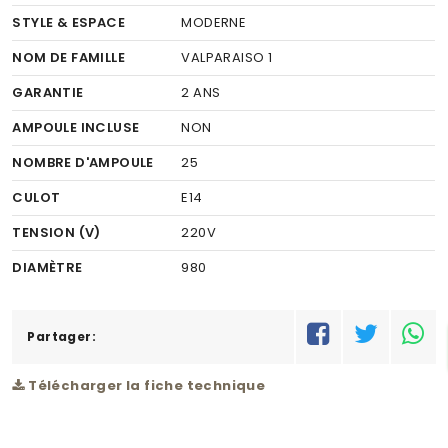
STYLE & ESPACE
MODERNE
NOM DE FAMILLE
VALPARAISO 1
GARANTIE
2 ANS
AMPOULE INCLUSE
NON
NOMBRE D'AMPOULE
25
CULOT
E14
TENSION (V)
220V
DIAMÈTRE
980
FINITION
CRYSTAL
COULEUR FINITION
Partager:
CLAIR
MATÉRIEL
ACIER
Télécharger la fiche technique
COULEUR DU MATÉRIEL
CHROME
PUISSANCE (W)
25X40W