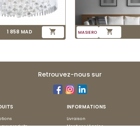


1 858 MAD
Prix
MASIERO
Retrouvez-nous sur
DUITS
INFORMATIONS
tions
Livraison
aux produits
Mentions légales
Conditions d'utilisation