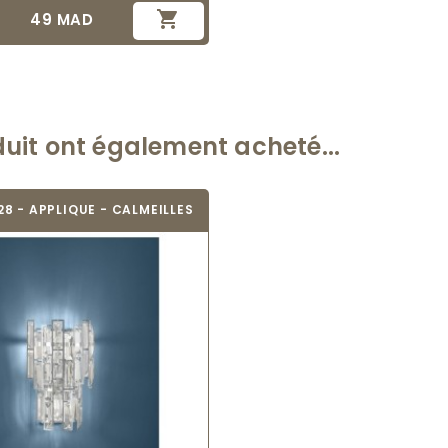

49 MAD
Prix
duit ont également acheté...
8 - APPLIQUE - CALMEILLES