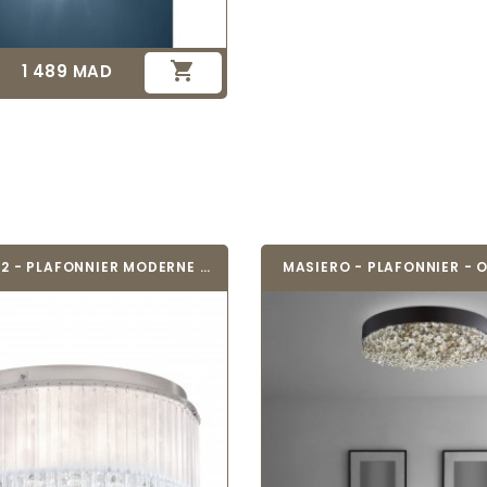

1 489 MAD
Prix
EGLO 39332 - PLAFONNIER MODERNE -...
MASIERO - PLAFONNIER - O