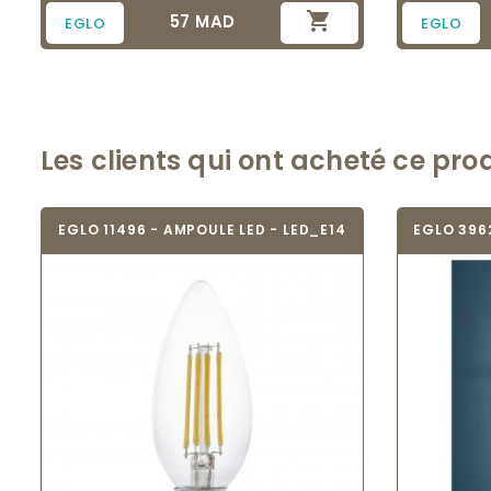

57 MAD
Prix
EGLO
EGLO
Les clients qui ont acheté ce pro
EGLO 11496 - AMPOULE LED - LED_E14
EGLO 3962