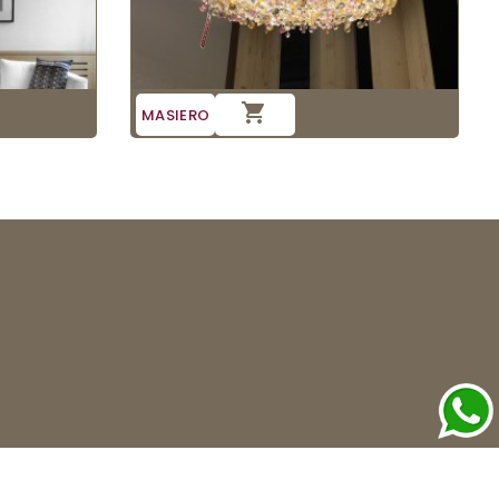

MASIERO