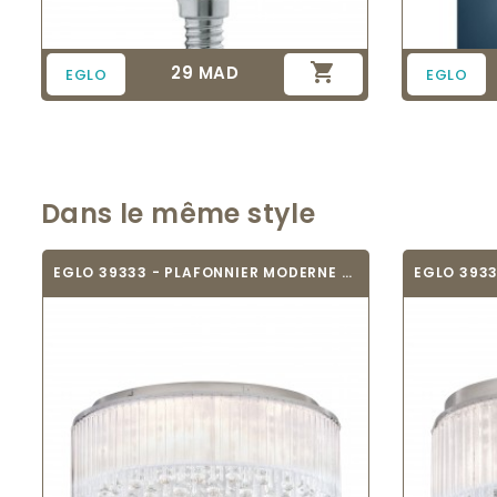

29 MAD
Prix
EGLO
EGLO
Dans le même style
EGLO 39333 - PLAFONNIER MODERNE -...