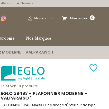
allation
Garantie

0
Mon compte
Mon panier
wrooms
Nos Marques
R MODERNE - VALPARAISO 1
favorite_border
En stock
18 produits
EGLO 39493 - PLAFONNIER MODERNE -
VALPARAISO 1
EGLO 39493 - VALPARAISO 1, éclairage d'intérieur de type